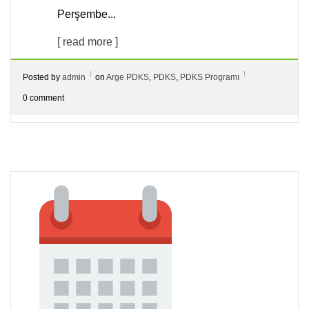
Perşembe...
[ read more ]
Posted by
admin
on
Arge PDKS
,
PDKS
,
PDKS Programı
0 comment