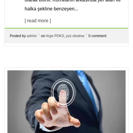
halka şekline benzeyen...
[ read more ]
Posted by
admin
on
Arge PDKS
,
yüz okutma
0 comment