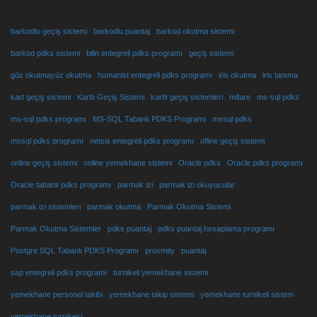
barkodlu geçiş sistemi
barkodlu puantaj
barkod okutma sistemi
barkod pdks sistemi
bilin entegreli pdks programı
geçiş sistemi
göz okutmayüz okutma
humanist entegreli pdks programı
iris okutma
iris tanıma
kart geçiş sistemi
Kartlı Geçiş Sistemi
kartlı geçiş sistemleri
mifare
ms-sql pdks
ms-sql pdks programı
MS-SQL Tabanlı PDKS Programı
mssql pdks
mssql pdks programı
netsis entegreli pdks programı
ofline geçiş sistemi
online geçiş sistemi
online yemekhane sistemi
Oracle pdks
Oracle pdks programı
Oracle tabanlı pdks programı
parmak izi
parmak izi okuyucular
parmak izi sistemleri
parmak okutma
Parmak Okutma Sistemi
Parmak Okutma Sistemler
pdks puantaj
pdks puantaj hesaplama programı
Postgre SQL Tabanlı PDKS Programı
proxmity
puantaj
sap entegreli pdks programı
turnikeli yemekhane sistemi
yemekhane personel takibi
yemekhane takip sistemi
yemekhane turnikeli sistem
yemekhane turnikesi