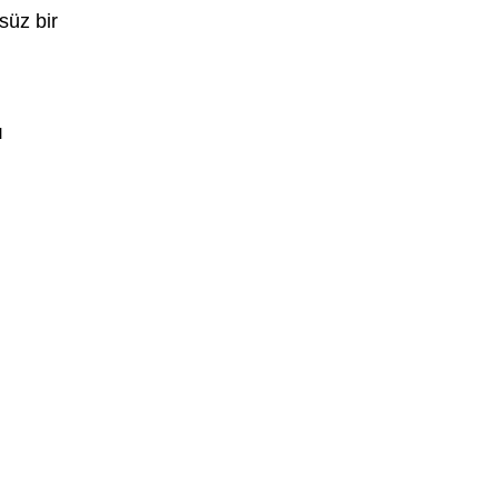
süz bir
ı