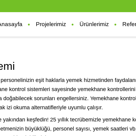
Anasayfa
Projelerimiz
Ürünlerimiz
Refe
emi
 personelinizin eşit haklarla yemek hizmetinden faydala
ne kontrol sistemleri sayesinde yemekhane kontrollerini 
zla doğabilecek sorunları engellersiniz. Yemekhane kontro
k izi okuma alternatifleriyle uyumlu çalışır.
te yakından keşfedin! 25 yıllık tecrübemizle yemekhane k
letmenizin büyüklüğü, personel sayısı, yemek saatleri vb