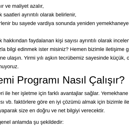
r ve maliyet azalır,
atleri ayrıntılı olarak belirlenir,
elirlenir bu sayede vardiya sonunda yeniden yemekhaneye
k hakkından faydalanan kişi sayısı ayrıntılı olarak incelen
azla bilgi edinmek ister misiniz? Hemen bizimle iletişime 
ine ulaşın. Yirmi yılı aşkın tecrübemiz sayesinde küçük, o
unuyoruz.
mi Programı Nasıl Çalışır?
i ile her işletme için farklı avantajlar sağlar. Yemekhane
ısı vb. faktörlere göre en iyi çözümü almak için bizimle il
yaparak size en doğru ve net bilgiyi verecektir.
enel anlamda şu şekildedir: