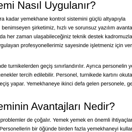
mi Nasıl Uygulanır?
lara kadar yemekhane kontrol sistemini güçlü altyapıyla
ını benimseyen şirketimiz, hızlı ve sorunsuz yazılım avanta
da her zaman ulaşabileceğiniz teknik destek kadromuzl
gulayan profesyonellerimiz sayesinde işletmeniz için ver
nde turnikelerden geçiş sınırlandırılır. Ayrıca personelin
çenekler tercih edilebilir. Personel, turnikede kartını okutab
 geçiş yapar. Yemekhaneye ikinci defa gelen personele, ge
minin Avantajları Nedir?
ı problemler de çoğalır. Yemek yemek en önemli ihtiyaçla
r. Personellerin bir öğünde birden fazla yemekhaneyi kull