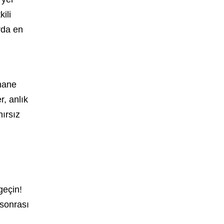
ili
rda en
khane
r, anlık
nırsız
geçin!
 sonrası