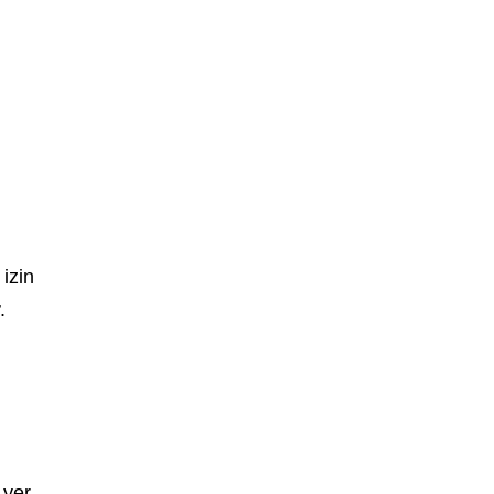
 izin
.
 yer