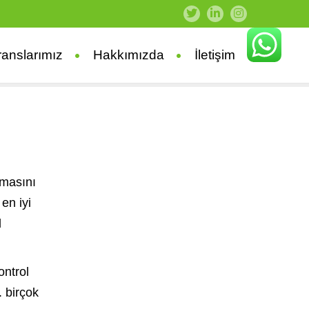
ranslarımız
Hakkımızda
İletişim
nmasını
en iyi
l
ontrol
. birçok