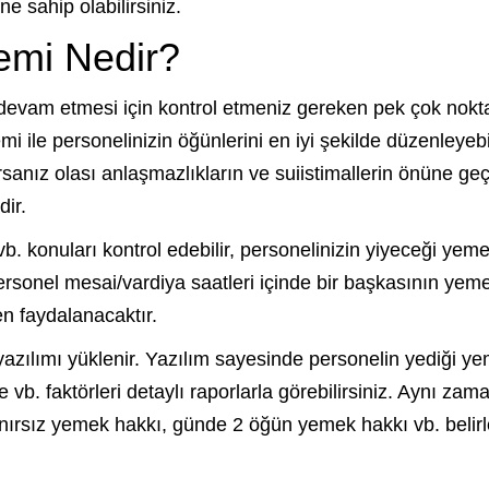
e sahip olabilirsiniz.
emi Nedir?
evam etmesi için kontrol etmeniz gereken pek çok nokta
ile personelinizin öğünlerini en iyi şekilde düzenleyebil
rsanız olası anlaşmazlıkların ve suiistimallerin önüne g
ir.
vb. konuları kontrol edebilir, personelinizin yiyeceği yem
 personel mesai/vardiya saatleri içinde bir başkasının yem
n faydalanacaktır.
yazılımı yüklenir. Yazılım sayesinde personelin yediği y
vb. faktörleri detaylı raporlarla görebilirsiniz. Aynı zam
 sınırsız yemek hakkı, günde 2 öğün yemek hakkı vb. belir