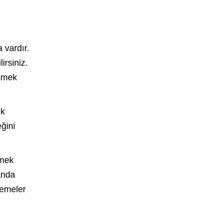
 vardır.
irsiniz.
eçmek
ek
eğini
emek
anda
lemeler