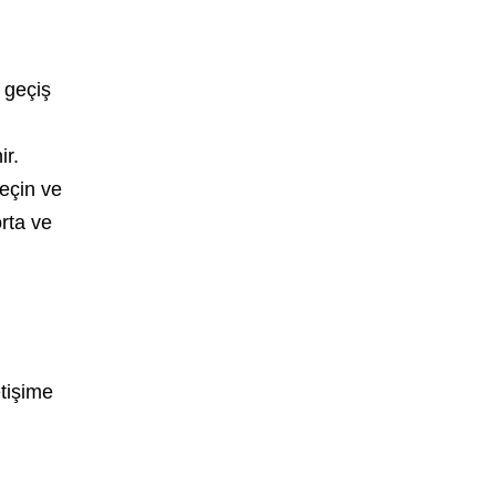
 geçiş
ir.
geçin ve
rta ve
etişime