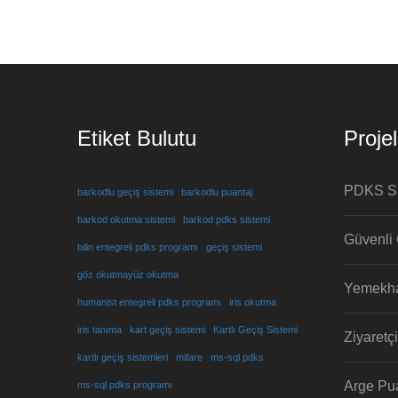
Etiket Bulutu
Proje
PDKS Si
barkodlu geçiş sistemi
barkodlu puantaj
barkod okutma sistemi
barkod pdks sistemi
Güvenli 
bilin entegreli pdks programı
geçiş sistemi
göz okutmayüz okutma
Yemekha
humanist entegreli pdks programı
iris okutma
iris tanıma
kart geçiş sistemi
Kartlı Geçiş Sistemi
Ziyaretç
kartlı geçiş sistemleri
mifare
ms-sql pdks
Arge Pua
ms-sql pdks programı