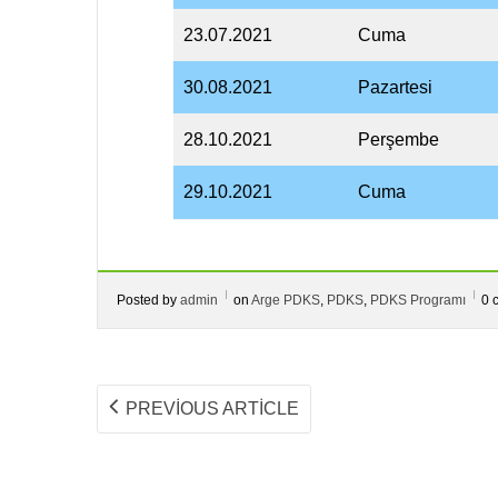
23.07.2021
Cuma
30.08.2021
Pazartesi
28.10.2021
Perşembe
29.10.2021
Cuma
Posted by
admin
on
Arge PDKS
,
PDKS
,
PDKS Programı
0 
Yazı
PREVIOUS
PREVIOUS ARTICLE
ARTICLE:
dolaşımı