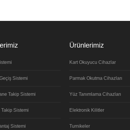
lerimiz
Ürünlerimiz
stemi
Kart Okuyucu Cihazlar
Geçiş Sistemi
Parmak Okutma Cihazları
ne Takip Sistemi
Yüz Tanımlama Cihazları
i Takip Sistemi
Elektronik Kilitler
ntaj Sistemi
Turnikeler