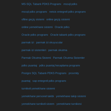
MS-SQL Tabanlı PDKS Programı
mssql pdks
mssql pdks programı
netsis entegreli pdks programı
ofline geçiş sistemi
online geçiş sistemi
online yemekhane sistemi
Oracle pdks
Oracle pdks programı
Oracle tabanlı pdks programı
parmak izi
parmak izi okuyucular
parmak izi sistemleri
parmak okutma
Parmak Okutma Sistemi
Parmak Okutma Sistemler
pdks puantaj
pdks puantaj hesaplama programı
Postgre SQL Tabanlı PDKS Programı
proxmity
puantaj
sap entegreli pdks programı
turnikeli yemekhane sistemi
yemekhane personel takibi
yemekhane takip sistemi
yemekhane turnikeli sistem
yemekhane turnikesi