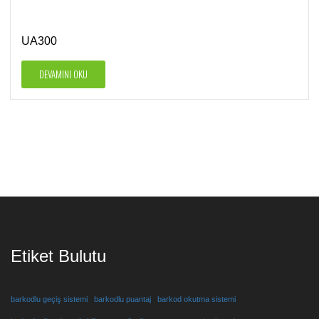
UA300
DEVAMINI OKU
Etiket Bulutu
barkodlu geçiş sistemi
barkodlu puantaj
barkod okutma sistemi