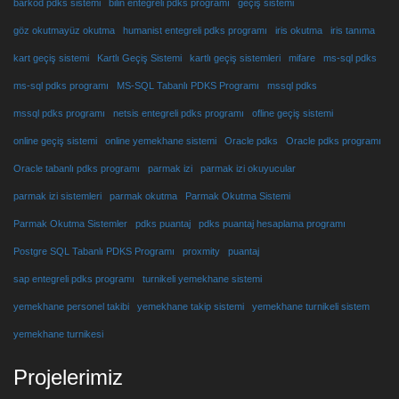
barkod pdks sistemi
bilin entegreli pdks programı
geçiş sistemi
göz okutmayüz okutma
humanist entegreli pdks programı
iris okutma
iris tanıma
kart geçiş sistemi
Kartlı Geçiş Sistemi
kartlı geçiş sistemleri
mifare
ms-sql pdks
ms-sql pdks programı
MS-SQL Tabanlı PDKS Programı
mssql pdks
mssql pdks programı
netsis entegreli pdks programı
ofline geçiş sistemi
online geçiş sistemi
online yemekhane sistemi
Oracle pdks
Oracle pdks programı
Oracle tabanlı pdks programı
parmak izi
parmak izi okuyucular
parmak izi sistemleri
parmak okutma
Parmak Okutma Sistemi
Parmak Okutma Sistemler
pdks puantaj
pdks puantaj hesaplama programı
Postgre SQL Tabanlı PDKS Programı
proxmity
puantaj
sap entegreli pdks programı
turnikeli yemekhane sistemi
yemekhane personel takibi
yemekhane takip sistemi
yemekhane turnikeli sistem
yemekhane turnikesi
Projelerimiz