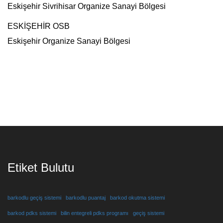
Eskişehir Sivrihisar Organize Sanayi Bölgesi
ESKİŞEHİR OSB
Eskişehir Organize Sanayi Bölgesi
Etiket Bulutu
barkodlu geçiş sistemi
barkodlu puantaj
barkod okutma sistemi
barkod pdks sistemi
bilin entegreli pdks programı
geçiş sistemi