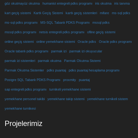
göz okutmayüz okutma
humanist entegreli pdks programı
iris okutma
iris tanıma
kart geçiş sistemi
Kartlı Geçiş Sistemi
kartlı geçiş sistemleri
mifare
ms-sql pdks
ms-sql pdks programı
MS-SQL Tabanlı PDKS Programı
mssql pdks
mssql pdks programı
netsis entegreli pdks programı
ofline geçiş sistemi
online geçiş sistemi
online yemekhane sistemi
Oracle pdks
Oracle pdks programı
Oracle tabanlı pdks programı
parmak izi
parmak izi okuyucular
parmak izi sistemleri
parmak okutma
Parmak Okutma Sistemi
Parmak Okutma Sistemler
pdks puantaj
pdks puantaj hesaplama programı
Postgre SQL Tabanlı PDKS Programı
proxmity
puantaj
sap entegreli pdks programı
turnikeli yemekhane sistemi
yemekhane personel takibi
yemekhane takip sistemi
yemekhane turnikeli sistem
yemekhane turnikesi
Projelerimiz