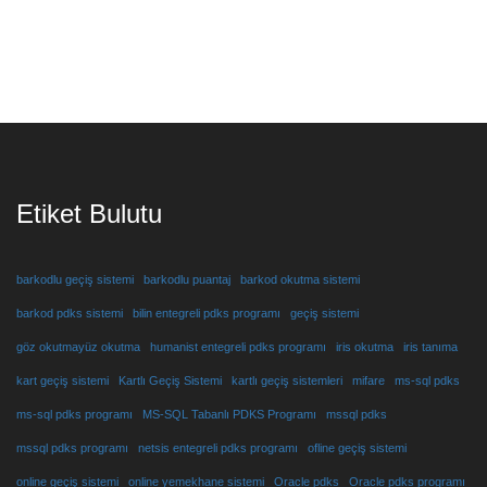
Etiket Bulutu
barkodlu geçiş sistemi
barkodlu puantaj
barkod okutma sistemi
barkod pdks sistemi
bilin entegreli pdks programı
geçiş sistemi
göz okutmayüz okutma
humanist entegreli pdks programı
iris okutma
iris tanıma
kart geçiş sistemi
Kartlı Geçiş Sistemi
kartlı geçiş sistemleri
mifare
ms-sql pdks
ms-sql pdks programı
MS-SQL Tabanlı PDKS Programı
mssql pdks
mssql pdks programı
netsis entegreli pdks programı
ofline geçiş sistemi
online geçiş sistemi
online yemekhane sistemi
Oracle pdks
Oracle pdks programı