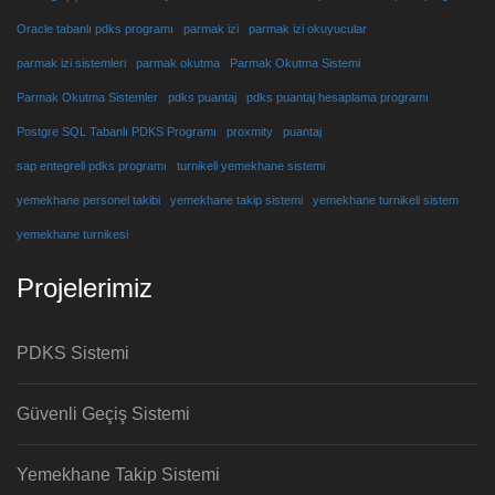
Oracle tabanlı pdks programı
parmak izi
parmak izi okuyucular
parmak izi sistemleri
parmak okutma
Parmak Okutma Sistemi
Parmak Okutma Sistemler
pdks puantaj
pdks puantaj hesaplama programı
Postgre SQL Tabanlı PDKS Programı
proxmity
puantaj
sap entegreli pdks programı
turnikeli yemekhane sistemi
yemekhane personel takibi
yemekhane takip sistemi
yemekhane turnikeli sistem
yemekhane turnikesi
Projelerimiz
PDKS Sistemi
Güvenli Geçiş Sistemi
Yemekhane Takip Sistemi